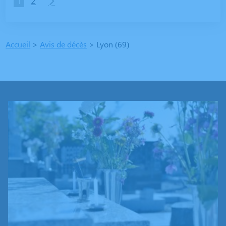
1
2
Accueil
>
Avis de décès
>
Lyon (69)