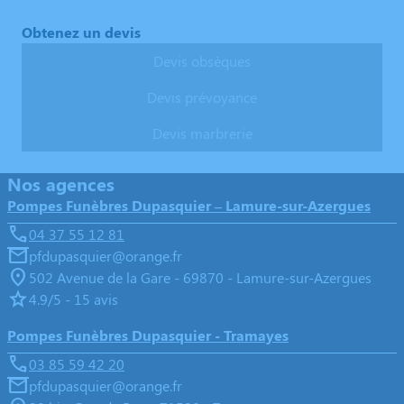
Obtenez un devis
Devis obsèques
Devis prévoyance
Devis marbrerie
Nos agences
Pompes Funèbres Dupasquier – Lamure-sur-Azergues
04 37 55 12 81
pfdupasquier@orange.fr
502 Avenue de la Gare - 69870 - Lamure-sur-Azergues
4.9/5 - 15 avis
Pompes Funèbres Dupasquier - Tramayes
03 85 59 42 20
pfdupasquier@orange.fr