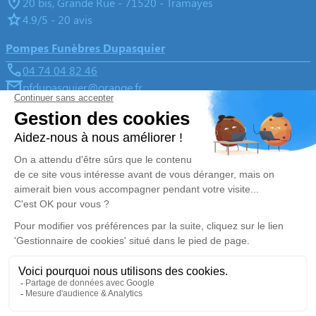
20 bis, Grande Rue - 71520 - Tramayes
4.9/5 - 20 avis
Pompes Funèbres Dupasquier
04 74 04 82 46
pfdupasquier@orange.fr
Place de la Paix, 11 route de Saint-Joseph - 69430 -
Beaujeu
4.9/5 - 172 avis
Nos Services
Liens utiles
Organiser des obsèques
Avis de décès
Monuments funéraires
Demande de rendez-vous en
agence
Services aux familles
Nos réseaux sociaux
Mentions légales
Politique de traitement des données personnelles
Politique d’utilisation des cookies
Gestionnaire de cookies