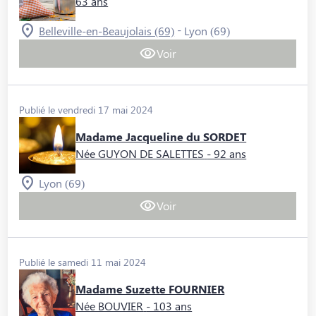
63 ans
-
Belleville-en-Beaujolais (69)
Lyon (69)
Voir
Publié le vendredi 17 mai 2024
Madame Jacqueline du SORDET
Née GUYON DE SALETTES
- 92 ans
Lyon (69)
Voir
Publié le samedi 11 mai 2024
Madame Suzette FOURNIER
Née BOUVIER
- 103 ans