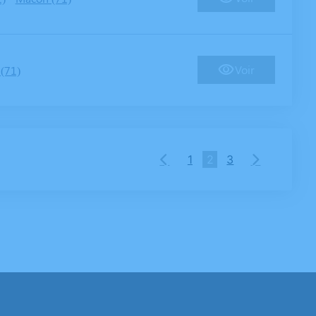
Voir
(71)
1
2
3