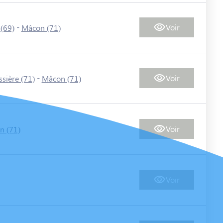
-
Voir
 (69)
Mâcon (71)
-
Voir
sière (71)
Mâcon (71)
Voir
n (71)
Voir