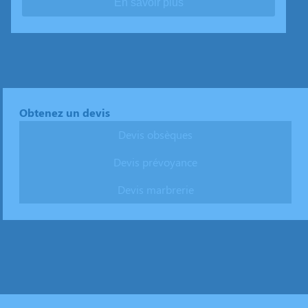
En savoir plus
Obtenez un devis
Devis obsèques
Devis prévoyance
Devis marbrerie