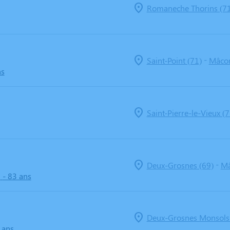
Romaneche Thorins (71
-
Saint-Point (71)
Mâcon
ns
Saint-Pierre-le-Vieux (7
-
Deux-Grosnes (69)
Mâ
N
- 83 ans
Deux-Grosnes Monsols 
 ans