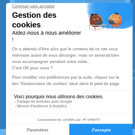
En savoir plus
Pompes Funèbres Dupasquier
Nos équipes vous aident à honorer la mémoire de la personn
son souvenir dans le respect de ses volontés, de ses valeurs 
son dernier voyage.