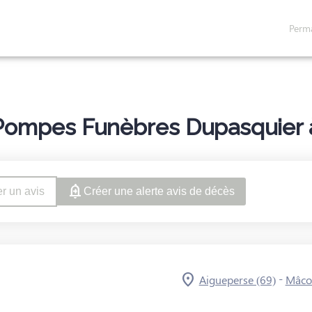
Perm
NÉRAIRES
NOS AGENCES
NOS CHAMBRES FUNERAIRES
SERVICE
Pompes Funèbres Dupasquier à
r un avis
Créer une alerte avis de décès
-
Aigueperse (69)
Mâco