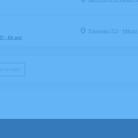
-
Tramayes (71)
Mâcon 
RD
- 66 ans
r un avis