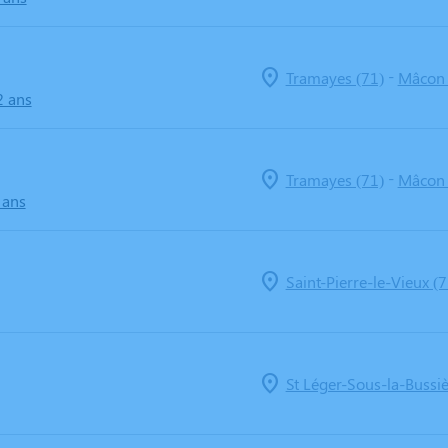
-
Tramayes (71)
Mâcon 
2 ans
-
Tramayes (71)
Mâcon 
 ans
Saint-Pierre-le-Vieux (7
St Léger-Sous-la-Bussiè