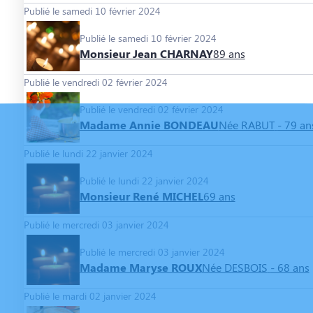
Publié le samedi 10 février 2024
Publié le samedi 10 février 2024
Monsieur Jean CHARNAY
89 ans
Publié le vendredi 02 février 2024
Publié le vendredi 02 février 2024
Madame Annie BONDEAU
Née RABUT
- 79 an
Publié le lundi 22 janvier 2024
Publié le lundi 22 janvier 2024
Monsieur René MICHEL
69 ans
Publié le mercredi 03 janvier 2024
Publié le mercredi 03 janvier 2024
Madame Maryse ROUX
Née DESBOIS
- 68 ans
Publié le mardi 02 janvier 2024