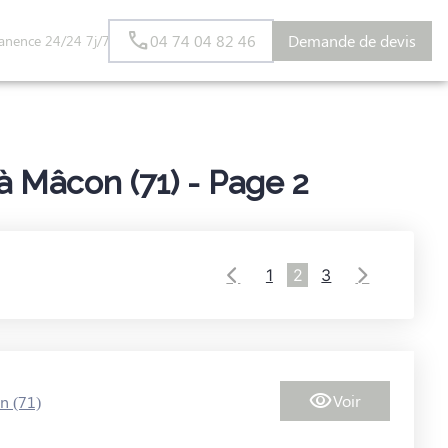
04 74 04 82 46
Demande de devis
anence 24/24 7j/7
S AUX FAMILLES
ESPACES HOMMAGES
 Mâcon (71) - Page 2
1
2
3
Voir
n (71)