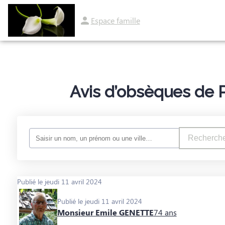
Espace famille
ORGANISER DES OBSÈQUES
PRÉVOIR SES OBSÈQUES
MONUMENTS FU
Avis d’obsèques de 
Recherche
Publié le jeudi 11 avril 2024
Publié le jeudi 11 avril 2024
Monsieur Emile GENETTE
74 ans