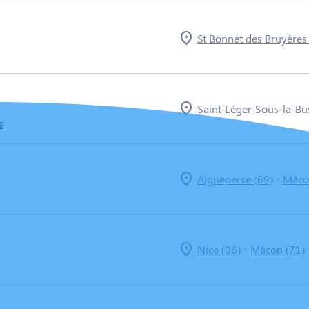
St Bonnet des Bruyères
Saint-Léger-Sous-la-Bus
s
-
Aigueperse (69)
Mâco
-
Nice (06)
Mâcon (71)